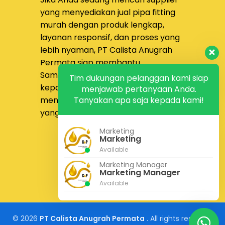
class, tipe permukaan
produksi menjadi lebih
yang menyediakan
jual pipa fitting
flange, media fluida,
efisien sekaligus menjaga
murah dengan produk lengkap,
temperatur operasi, serta
kekuatan komponen yang
layanan responsif, dan proses yang
material winding dan filler
dihasilkan.
lebih nyaman,
PT Calista Anugrah
yang dibutuhkan.
Permata
siap membantu.
Sampaikan kebutuhan proyek Anda
Tim dukungan pelanggan kami siap
kepada tim kami untuk
menjawab pertanyaan Anda.
Tanyakan apa saja kepada kami!
mendapatkan solusi pengadaan
yang lebih tepat dan efisien.
Marketing
Konsultasi Gratis
Marketing
Kontak Kami
Available
Marketing Manager
Marketing Manager
Available
© 2026
PT Calista Anugrah Permata
. All rights reserved