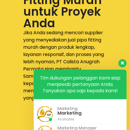
untuk Proyek
Anda
Jika Anda sedang mencari supplier
yang menyediakan
jual pipa fitting
murah dengan produk lengkap,
layanan responsif, dan proses yang
lebih nyaman,
PT Calista Anugrah
Permata
siap membantu.
Sampaikan kebutuhan proyek Anda
Tim dukungan pelanggan kami siap
kepada tim kami untuk
menjawab pertanyaan Anda.
mendapatkan solusi pengadaan
Tanyakan apa saja kepada kami!
yang lebih tepat dan efisien.
Marketing
Konsultasi Gratis
Marketing
Kontak Kami
Available
Marketing Manager