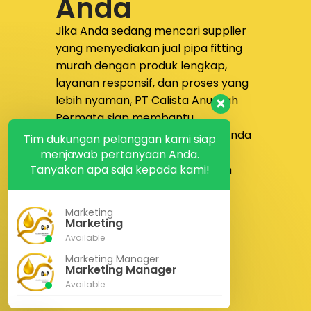
Anda
harus disesuaikan dengan
ukuran flange, pressure
Jika Anda sedang mencari supplier
class, tipe permukaan
yang menyediakan
jual pipa fitting
flange, media fluida,
murah dengan produk lengkap,
temperatur operasi, serta
layanan responsif, dan proses yang
material winding dan filler
lebih nyaman,
PT Calista Anugrah
yang dibutuhkan.
Permata
siap membantu.
Sampaikan kebutuhan proyek Anda
Tim dukungan pelanggan kami siap
kepada tim kami untuk
menjawab pertanyaan Anda.
Tanyakan apa saja kepada kami!
mendapatkan solusi pengadaan
yang lebih tepat dan efisien.
Marketing
Konsultasi Gratis
Marketing
Kontak Kami
Available
Marketing Manager
Marketing Manager
Available