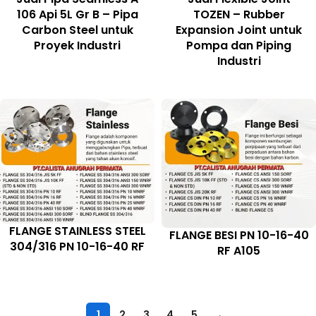
106 Api 5L Gr B – Pipa
TOZEN – Rubber
Carbon Steel untuk
Expansion Joint untuk
Proyek Industri
Pompa dan Piping
Industri
FLANGE STAINLESS STEEL
FLANGE BESI PN 10-16-40
304/316 PN 10-16-40 RF
RF A105
1
2
3
4
5
→