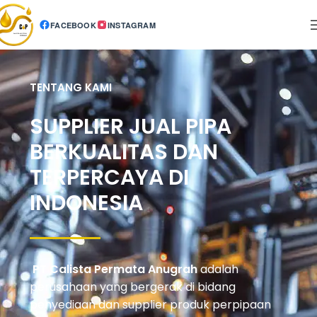
FACEBOOK
INSTAGRAM
TENTANG KAMI
SUPPLIER JUAL PIPA
BERKUALITAS DAN
TERPERCAYA DI
INDONESIA
PT Calista Permata Anugrah
adalah
perusahaan yang bergerak di bidang
penyediaan dan supplier produk perpipaan