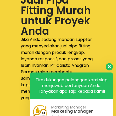
Fitting Murah
untuk Proyek
Anda
Jika Anda sedang mencari supplier
yang menyediakan
jual pipa fitting
murah dengan produk lengkap,
layanan responsif, dan proses yang
lebih nyaman,
PT Calista Anugrah
Permata
siap membantu.
Sampaikan kebutuhan proyek Anda
Tim dukungan pelanggan kami siap
kepada tim kami untuk
menjawab pertanyaan Anda.
mendapatkan solusi pengadaan
Tanyakan apa saja kepada kami!
yang lebih tepat dan efisien.
Marketing Manager
Konsultasi Gratis
Marketing Manager
Kontak Kami