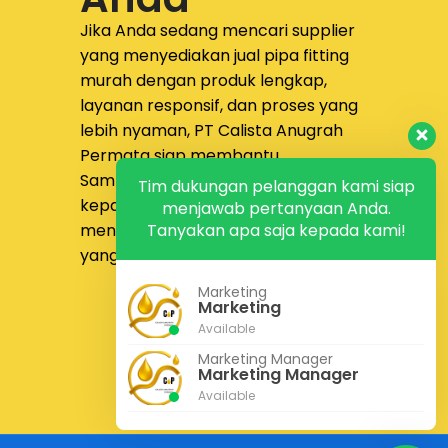
membantu proses
produksi menjadi lebih
Jika Anda sedang mencari supplier
efisien sekaligus menjaga
yang menyediakan
jual pipa fitting
kekuatan komponen yang
murah dengan produk lengkap,
dihasilkan.
layanan responsif, dan proses yang
lebih nyaman,
PT Calista Anugrah
Permata
siap membantu.
Sampaikan kebutuhan proyek Anda
Tim dukungan pelanggan kami siap
kepada tim kami untuk
menjawab pertanyaan Anda.
Tanyakan apa saja kepada kami!
mendapatkan solusi pengadaan
yang lebih tepat dan efisien.
Marketing
Konsultasi Gratis
Marketing
Kontak Kami
Available
Marketing Manager
Marketing Manager
Available