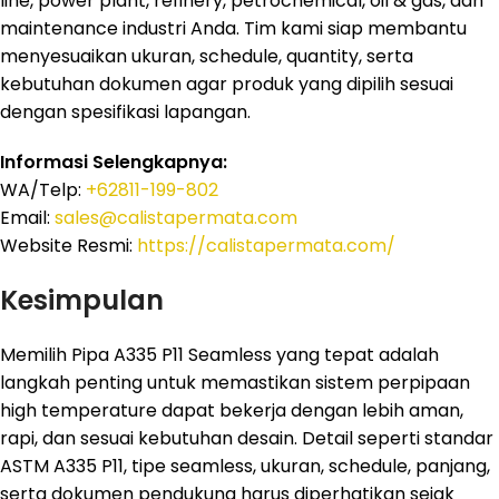
line, power plant, refinery, petrochemical, oil & gas, dan
maintenance industri Anda. Tim kami siap membantu
menyesuaikan ukuran, schedule, quantity, serta
kebutuhan dokumen agar produk yang dipilih sesuai
dengan spesifikasi lapangan.
Informasi Selengkapnya:
WA/Telp:
+62811-199-802
Email:
sales@calistapermata.com
Website Resmi:
https://calistapermata.com/
Kesimpulan
Memilih Pipa A335 P11 Seamless yang tepat adalah
langkah penting untuk memastikan sistem perpipaan
high temperature dapat bekerja dengan lebih aman,
rapi, dan sesuai kebutuhan desain. Detail seperti standar
ASTM A335 P11, tipe seamless, ukuran, schedule, panjang,
serta dokumen pendukung harus diperhatikan sejak