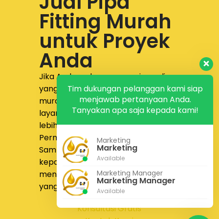
Jual Pipa
Fitting Murah
untuk Proyek
Anda
Jika Anda sedang mencari supplier
Tim dukungan pelanggan kami siap
yang menyediakan
jual pipa fitting
menjawab pertanyaan Anda.
murah dengan produk lengkap,
Tanyakan apa saja kepada kami!
layanan responsif, dan proses yang
lebih nyaman,
PT Calista Anugrah
Permata
siap membantu.
Marketing
Marketing
Sampaikan kebutuhan proyek Anda
Available
kepada tim kami untuk
Marketing Manager
mendapatkan solusi pengadaan
Marketing Manager
yang lebih tepat dan efisien.
Available
Konsultasi Gratis