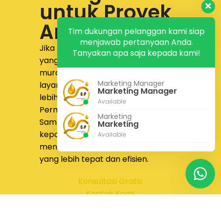
untuk Proyek
Anda
Tim dukungan pelanggan kami siap
menjawab pertanyaan Anda.
Jika Anda sedang mencari supplier
Tanyakan apa saja kepada kami!
yang menyediakan
jual pipa fitting
murah dengan produk lengkap,
Marketing Manager
layanan responsif, dan proses yang
Marketing Manager
lebih nyaman,
PT Calista Anugrah
Available
Permata
siap membantu.
Marketing
Sampaikan kebutuhan proyek Anda
Marketing
kepada tim kami untuk
Available
mendapatkan solusi pengadaan
yang lebih tepat dan efisien.
Konsultasi Gratis
Kontak Kami