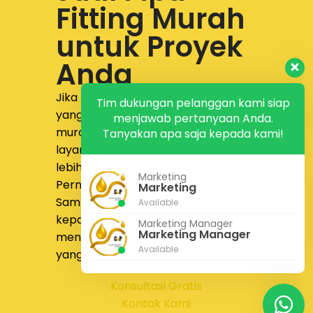
Fitting Murah
untuk Proyek
Anda
Jika Anda sedang mencari supplier
Tim dukungan pelanggan kami siap
yang menyediakan
jual pipa fitting
menjawab pertanyaan Anda.
murah dengan produk lengkap,
Tanyakan apa saja kepada kami!
layanan responsif, dan proses yang
lebih nyaman,
PT Calista Anugrah
Marketing
Permata
siap membantu.
Marketing
Sampaikan kebutuhan proyek Anda
Available
kepada tim kami untuk
Marketing Manager
Marketing Manager
mendapatkan solusi pengadaan
Available
yang lebih tepat dan efisien.
Konsultasi Gratis
Kontak Kami