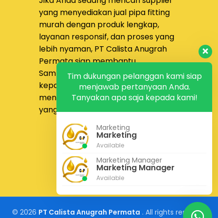
Jika Anda sedang mencari supplier
class, tipe permukaan
yang menyediakan
jual pipa fitting
flange, media fluida,
murah dengan produk lengkap,
temperatur operasi, serta
layanan responsif, dan proses yang
material winding dan filler
lebih nyaman,
PT Calista Anugrah
yang dibutuhkan.
Permata
siap membantu.
Sampaikan kebutuhan proyek Anda
Tim dukungan pelanggan kami siap
kepada tim kami untuk
menjawab pertanyaan Anda.
mendapatkan solusi pengadaan
Tanyakan apa saja kepada kami!
yang lebih tepat dan efisien.
Marketing
Konsultasi Gratis
Marketing
Kontak Kami
Available
Marketing Manager
Marketing Manager
Available
© 2026
PT Calista Anugrah Permata
. All rights reserved