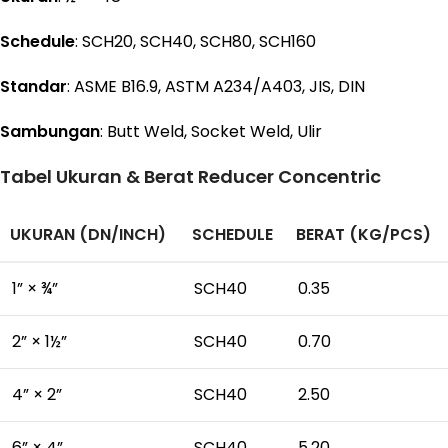
Schedule
: SCH20, SCH40, SCH80, SCH160
Standar
: ASME B16.9, ASTM A234/A403, JIS, DIN
Sambungan
: Butt Weld, Socket Weld, Ulir
Tabel Ukuran & Berat Reducer Concentric
UKURAN (DN/INCH)
SCHEDULE
BERAT (KG/PCS)
1” × ¾”
SCH40
0.35
2” × 1½”
SCH40
0.70
4” × 2”
SCH40
2.50
6” × 4”
SCH40
5.20