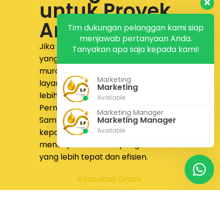
untuk Proyek
Anda
Tim dukungan pelanggan kami siap
menjawab pertanyaan Anda.
Jika Anda sedang mencari supplier
Tanyakan apa saja kepada kami!
yang menyediakan
jual pipa fitting
murah dengan produk lengkap,
Marketing
layanan responsif, dan proses yang
Marketing
lebih nyaman,
PT Calista Anugrah
Available
Permata
siap membantu.
Marketing Manager
Sampaikan kebutuhan proyek Anda
Marketing Manager
Available
kepada tim kami untuk
mendapatkan solusi pengadaan
yang lebih tepat dan efisien.
Konsultasi Gratis
Kontak Kami