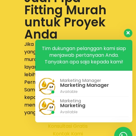
Fitting Murah
untuk Proyek
Anda
Jika Anda sedang mencari supplier
Tim dukungan pelanggan kami siap
yang menyediakan
jual pipa fitting
menjawab pertanyaan Anda.
murah dengan produk lengkap,
Tanyakan apa saja kepada kami!
layanan responsif, dan proses yang
lebih nyaman,
PT Calista Anugrah
Marketing Manager
Permata
siap membantu.
Marketing Manager
Sampaikan kebutuhan proyek Anda
Available
kepada tim kami untuk
Marketing
mendapatkan solusi pengadaan
Marketing
yang lebih tepat dan efisien.
Available
Konsultasi Gratis
Kontak Kami