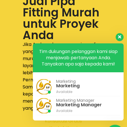
Jual Pipa
Fitting Murah
untuk Proyek
Anda
Jika Anda sedang mencari supplier
Tim dukungan pelanggan kami siap
yang menyediakan
jual pipa fitting
menjawab pertanyaan Anda.
murah dengan produk lengkap,
Tanyakan apa saja kepada kami!
layanan responsif, dan proses yang
lebih nyaman,
PT Calista Anugrah
Permata
siap membantu.
Marketing
Marketing
Sampaikan kebutuhan proyek Anda
Available
kepada tim kami untuk
Marketing Manager
mendapatkan solusi pengadaan
Marketing Manager
yang lebih tepat dan efisien.
Available
Konsultasi Gratis