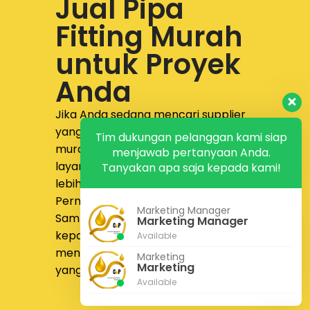
Jual Pipa
Fitting Murah
untuk Proyek
Anda
Jika Anda sedang mencari supplier
yang menyediakan
jual pipa fitting
Tim dukungan pelanggan kami siap
murah dengan produk lengkap,
menjawab pertanyaan Anda.
layanan responsif, dan proses yang
Tanyakan apa saja kepada kami!
lebih nyaman,
PT Calista Anugrah
Permata
siap membantu.
Marketing Manager
Sampaikan kebutuhan proyek Anda
Marketing Manager
kepada tim kami untuk
Available
mendapatkan solusi pengadaan
Marketing
Marketing
yang lebih tepat dan efisien.
Available
Konsultasi Gratis