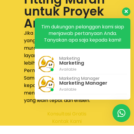
untuk Proyek
Anda
Tim dukungan pelanggan kami siap
Jika Anda sedang mencari supplier
menjawab pertanyaan Anda.
Tanyakan apa saja kepada kami!
yang menyediakan
jual pipa fitting
murah dengan produk lengkap,
layanan responsif, dan proses yang
Marketing
Marketing
lebih nyaman,
PT Calista Anugrah
Available
Permata
siap membantu.
Sampaikan kebutuhan proyek Anda
Marketing Manager
Marketing Manager
kepada tim kami untuk
Available
mendapatkan solusi pengadaan
yang lebih tepat dan efisien.
Konsultasi Gratis
Kontak Kami