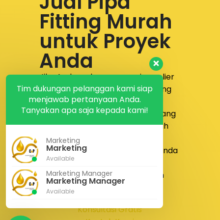
Jual Pipa
Fitting Murah
untuk Proyek
Anda
Jika Anda sedang mencari supplier
Tim dukungan pelanggan kami siap
yang menyediakan
jual pipa fitting
menjawab pertanyaan Anda.
murah dengan produk lengkap,
Tanyakan apa saja kepada kami!
layanan responsif, dan proses yang
lebih nyaman,
PT Calista Anugrah
Permata
siap membantu.
Marketing
Marketing
Sampaikan kebutuhan proyek Anda
Available
kepada tim kami untuk
Marketing Manager
mendapatkan solusi pengadaan
Marketing Manager
yang lebih tepat dan efisien.
Available
Konsultasi Gratis