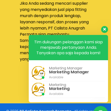
Jika Anda sedang mencari supplier
yang menyediakan
jual pipa fitting
murah dengan produk lengkap,
layanan responsif, dan proses yang
lebih nyaman,
PT Calista Anugrah
Permata
siap membantu.
Sampaikan kebutuhan proyek Anda
Tim dukungan pelanggan kami siap
kepada tim kami untuk
menjawab pertanyaan Anda.
mendapatkan solusi pengadaan
Tanyakan apa saja kepada kami!
yang lebih tepat dan efisien.
Marketing Manager
Konsultasi Gratis
Marketing Manager
Kontak Kami
Available
Marketing
Marketing
Available