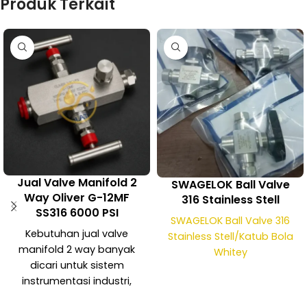
Produk Terkait
Jual Valve Manifold 2
SWAGELOK Ball Valve
Way Oliver G-12MF
316 Stainless Stell
SS316 6000 PSI
SWAGELOK Ball Valve 316
Kebutuhan jual valve
Stainless Stell/Katub Bola
manifold 2 way banyak
Whitey
dicari untuk sistem
instrumentasi industri,
terutama pada aplikasi