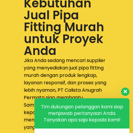
Kebutuhan
pada sisi outlet.
Jual Pipa
Fitting Murah
untuk Proyek
Anda
Jika Anda sedang mencari supplier
yang menyediakan
jual pipa fitting
murah dengan produk lengkap,
layanan responsif, dan proses yang
lebih nyaman,
PT Calista Anugrah
Permata
siap membantu.
Sampaikan kebutuhan proyek Anda
Tim dukungan pelanggan kami siap
kepada tim kami untuk
menjawab pertanyaan Anda.
Tanyakan apa saja kepada kami!
mendapatkan solusi pengadaan
yang lebih tepat dan efisien.