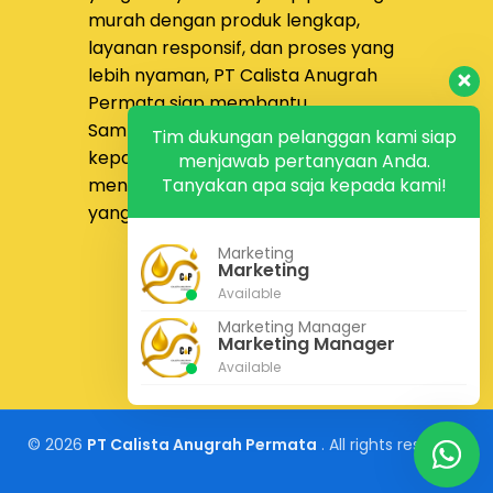
murah dengan produk lengkap,
layanan responsif, dan proses yang
lebih nyaman,
PT Calista Anugrah
Permata
siap membantu.
Sampaikan kebutuhan proyek Anda
Tim dukungan pelanggan kami siap
kepada tim kami untuk
menjawab pertanyaan Anda.
Tanyakan apa saja kepada kami!
mendapatkan solusi pengadaan
yang lebih tepat dan efisien.
Marketing
Konsultasi Gratis
Marketing
Kontak Kami
Available
Marketing Manager
Marketing Manager
Available
© 2026
PT Calista Anugrah Permata
. All rights reserved