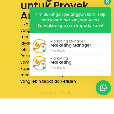
untuk Proyek
Anda
Tim dukungan pelanggan kami siap
menjawab pertanyaan Anda.
Jika Anda sedang mencari supplier
Tanyakan apa saja kepada kami!
yang menyediakan
jual pipa fitting
murah dengan produk lengkap,
Marketing Manager
layanan responsif, dan proses yang
Marketing Manager
lebih nyaman,
PT Calista Anugrah
Available
Permata
siap membantu.
Marketing
Sampaikan kebutuhan proyek Anda
Marketing
Available
kepada tim kami untuk
mendapatkan solusi pengadaan
yang lebih tepat dan efisien.
Konsultasi Gratis
Kontak Kami