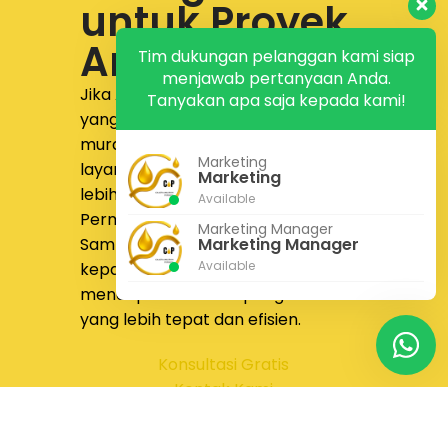
untuk Proyek
Anda
Tim dukungan pelanggan kami siap
menjawab pertanyaan Anda.
Jika Anda sedang mencari supplier
Tanyakan apa saja kepada kami!
yang menyediakan
jual pipa fitting
murah dengan produk lengkap,
Marketing
layanan responsif, dan proses yang
Marketing
lebih nyaman,
PT Calista Anugrah
Available
Permata
siap membantu.
Marketing Manager
Sampaikan kebutuhan proyek Anda
Marketing Manager
Available
kepada tim kami untuk
mendapatkan solusi pengadaan
yang lebih tepat dan efisien.
Konsultasi Gratis
Kontak Kami